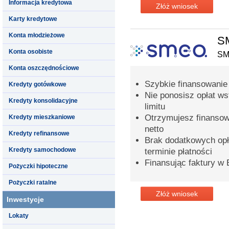
Informacja kredytowa
Złóż wniosek
Karty kredytowe
Konta młodzieżowe
SM
Konta osobiste
S
Konta oszczędnościowe
Szybkie finansowanie 
Kredyty gotówkowe
Nie ponosisz opłat ws
Kredyty konsolidacyjne
limitu
Otrzymujesz finansow
Kredyty mieszkaniowe
netto
Kredyty refinansowe
Brak dodatkowych opła
Kredyty samochodowe
terminie płatności
Finansując faktury w
Pożyczki hipoteczne
Pożyczki ratalne
Złóż wniosek
Inwestycje
Lokaty