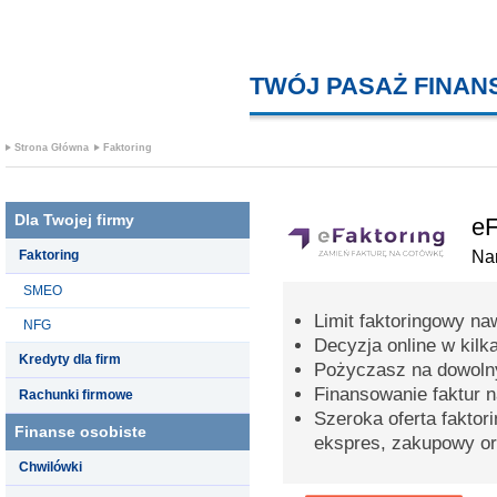
TWÓJ PASAŻ FINA
Strona Główna
Faktoring
Dla Twojej firmy
eF
Faktoring
Na
SMEO
Limit faktoringowy na
NFG
Decyzja online w kilk
Kredyty dla firm
Pożyczasz na dowolny
Finansowanie faktur 
Rachunki firmowe
Szeroka oferta faktori
Finanse osobiste
ekspres, zakupowy or
Chwilówki