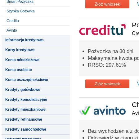
Smart Pożyczka
Złóż wniosek
Szybka Gotówka
Creditu
P
Avinto
Cre
Informacja kredytowa
Karty kredytowe
Pożyczka na 30 dni
Maksymalna kwota poż
Konta młodzieżowe
RRSO: 297,61%
Konta osobiste
Konta oszczędnościowe
Złóż wniosek
Kredyty gotówkowe
Kredyty konsolidacyjne
C
Kredyty mieszkaniowe
Avi
Kredyty refinansowe
Kredyty samochodowe
Bez wychodzenia z d
Odpowiedź w ciągu ki