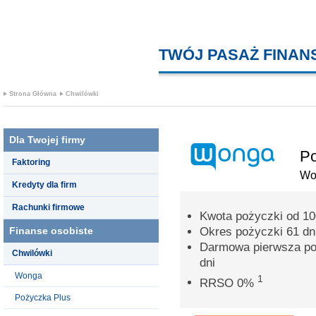
TWÓJ PASAŻ FINA
Strona Główna
Chwilówki
Dla Twojej firmy
Po
Faktoring
Wo
Kredyty dla firm
Rachunki firmowe
Kwota pożyczki od 100
Finanse osobiste
Okres pożyczki 61 dn
Darmowa pierwsza poż
Chwilówki
dni
Wonga
1
RRSO 0%
Pożyczka Plus