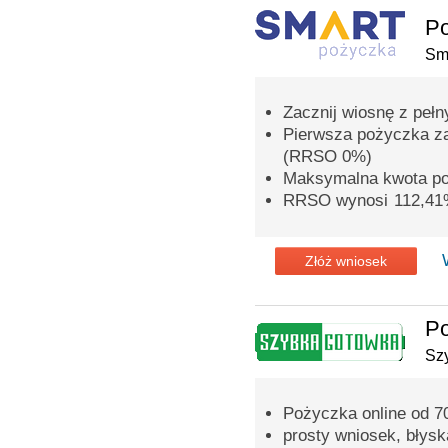
P
Sm
Zacznij wiosnę z peł
Pierwsza pożyczka z
(RRSO 0%)
Maksymalna kwota po
RRSO wynosi 112,4
Złóż wniosek
P
Sz
Pożyczka online od 70
prosty wniosek, błys